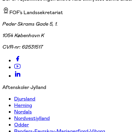
FOF's Landssekretariat
Peder Skrams Gade 5, 1.
1054 København K
CVR-nr:
62531517
Aftenskoler Jylland
Djursland
Herning
Nordals
Nordvestjylland
Odder
Randers-Favrskov-Mariagerfjord-Viborg