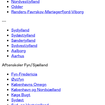
Nordvestjylland
Odder
Randers-Favrskov-Mariagerfjord-Viborg
---
Sydjylland
Sydøstjylland
Sønderjylland
Sydvestjylland
Aalborg
Aarhus
Aftenskoler Fyn/Sjælland
Fyn-Fredericia
Østfyn
Københavns Omegn
København og Nordsjælland
Køge Bugt
Sydøst