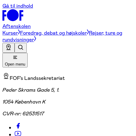
Gå til indhold
Aftenskolen
Kurser
Foredrag, debat og højskoler
Rejser, ture og
rundvisninger
Open menu
FOF's Landssekretariat
Peder Skrams Gade 5, 1.
1054 København K
CVR-nr:
62531517