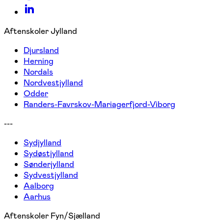
Aftenskoler Jylland
Djursland
Herning
Nordals
Nordvestjylland
Odder
Randers-Favrskov-Mariagerfjord-Viborg
---
Sydjylland
Sydøstjylland
Sønderjylland
Sydvestjylland
Aalborg
Aarhus
Aftenskoler Fyn/Sjælland