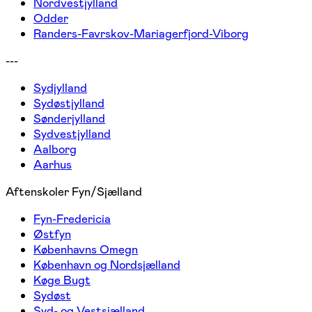
Nordvestjylland
Odder
Randers-Favrskov-Mariagerfjord-Viborg
---
Sydjylland
Sydøstjylland
Sønderjylland
Sydvestjylland
Aalborg
Aarhus
Aftenskoler Fyn/Sjælland
Fyn-Fredericia
Østfyn
Københavns Omegn
København og Nordsjælland
Køge Bugt
Sydøst
Syd- og Vestsjælland