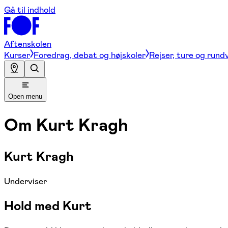
Gå til indhold
Aftenskolen
Kurser
Foredrag, debat og højskoler
Rejser, ture og rund
Open menu
Om
Kurt Kragh
Kurt Kragh
Underviser
Hold med Kurt