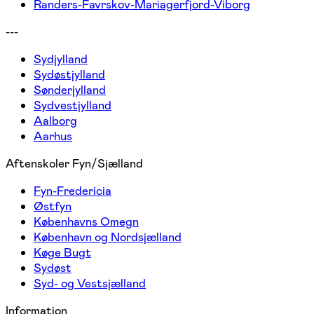
Randers-Favrskov-Mariagerfjord-Viborg
---
Sydjylland
Sydøstjylland
Sønderjylland
Sydvestjylland
Aalborg
Aarhus
Aftenskoler Fyn/Sjælland
Fyn-Fredericia
Østfyn
Københavns Omegn
København og Nordsjælland
Køge Bugt
Sydøst
Syd- og Vestsjælland
Information