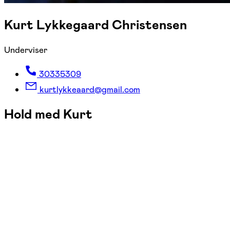
Kurt Lykkegaard Christensen
Underviser
30335309
kurtlykkeaard@gmail.com
Hold med Kurt
FOF Aarhus
Se hold
Guitar - nybegyndere