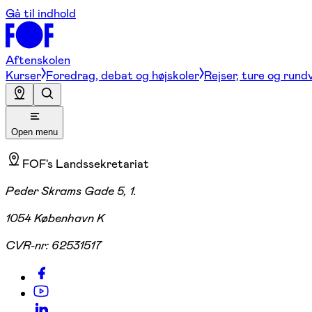
Gå til indhold
Aftenskolen
Kurser
Foredrag, debat og højskoler
Rejser, ture og rund
Open menu
FOF's Landssekretariat
Peder Skrams Gade 5, 1.
1054 København K
CVR-nr:
62531517