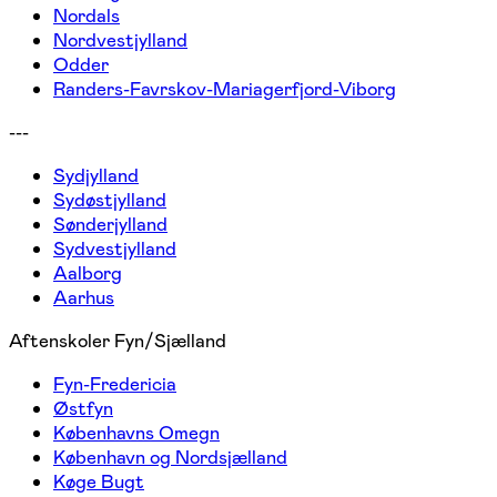
Nordals
Nordvestjylland
Odder
Randers-Favrskov-Mariagerfjord-Viborg
---
Sydjylland
Sydøstjylland
Sønderjylland
Sydvestjylland
Aalborg
Aarhus
Aftenskoler Fyn/Sjælland
Fyn-Fredericia
Østfyn
Københavns Omegn
København og Nordsjælland
Køge Bugt