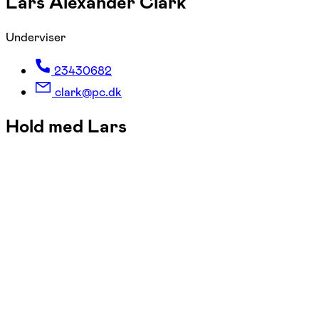
Lars Alexander Clark
Underviser
23430682
clark@pc.dk
Hold med Lars
FOF København og Nordsjælland
Se hold
Ornitologi for begyndere - vinterens
fugle og fuglestemmer