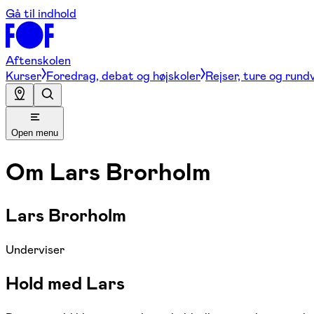
Gå til indhold
Aftenskolen
Kurser
Foredrag, debat og højskoler
Rejser, ture og rund
Open menu
Om
Lars Brorholm
Lars Brorholm
Underviser
Hold med Lars