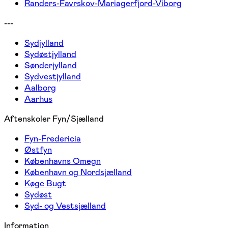
Randers-Favrskov-Mariagerfjord-Viborg
---
Sydjylland
Sydøstjylland
Sønderjylland
Sydvestjylland
Aalborg
Aarhus
Aftenskoler Fyn/Sjælland
Fyn-Fredericia
Østfyn
Københavns Omegn
København og Nordsjælland
Køge Bugt
Sydøst
Syd- og Vestsjælland
Information