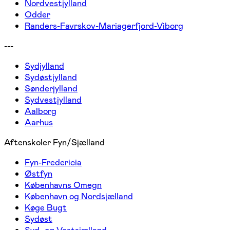
Nordvestjylland
Odder
Randers-Favrskov-Mariagerfjord-Viborg
---
Sydjylland
Sydøstjylland
Sønderjylland
Sydvestjylland
Aalborg
Aarhus
Aftenskoler Fyn/Sjælland
Fyn-Fredericia
Østfyn
Københavns Omegn
København og Nordsjælland
Køge Bugt
Sydøst