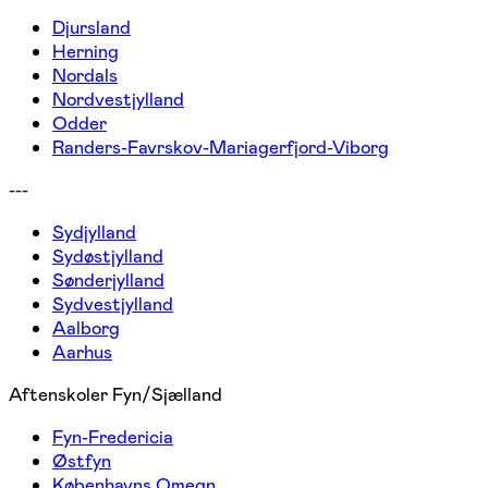
Djursland
Herning
Nordals
Nordvestjylland
Odder
Randers-Favrskov-Mariagerfjord-Viborg
---
Sydjylland
Sydøstjylland
Sønderjylland
Sydvestjylland
Aalborg
Aarhus
Aftenskoler Fyn/Sjælland
Fyn-Fredericia
Østfyn
Københavns Omegn