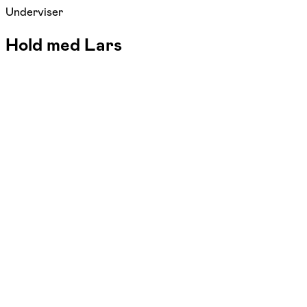
Underviser
Hold med Lars
FOF Aarhus
Se hold
Bridge for begyndere
man. 13:30 - 16:15
Start 07/09
Vanggaardcentret, Aarhus N
1.440,00 kr.