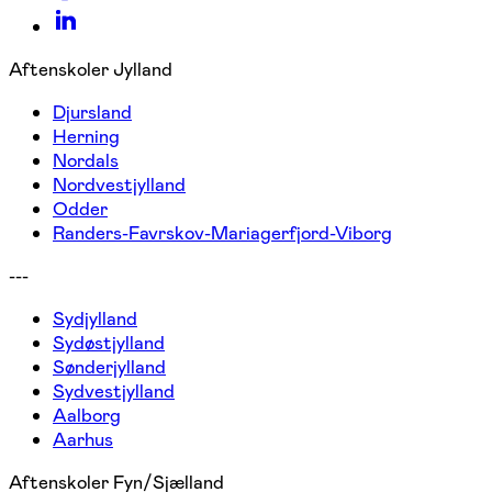
Aftenskoler Jylland
Djursland
Herning
Nordals
Nordvestjylland
Odder
Randers-Favrskov-Mariagerfjord-Viborg
---
Sydjylland
Sydøstjylland
Sønderjylland
Sydvestjylland
Aalborg
Aarhus
Aftenskoler Fyn/Sjælland