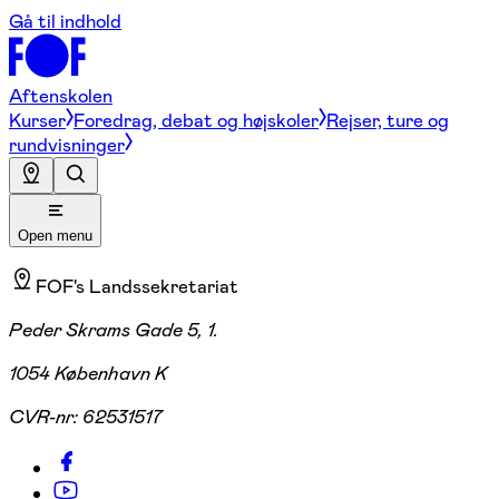
Gå til indhold
Aftenskolen
Kurser
Foredrag, debat og højskoler
Rejser, ture og
rundvisninger
Open menu
FOF's Landssekretariat
Peder Skrams Gade 5, 1.
1054 København K
CVR-nr:
62531517