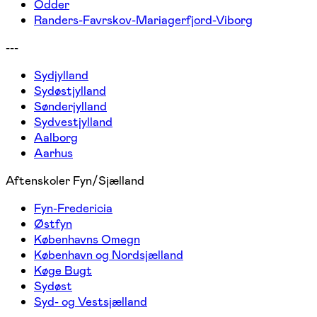
Odder
Randers-Favrskov-Mariagerfjord-Viborg
---
Sydjylland
Sydøstjylland
Sønderjylland
Sydvestjylland
Aalborg
Aarhus
Aftenskoler Fyn/Sjælland
Fyn-Fredericia
Østfyn
Københavns Omegn
København og Nordsjælland
Køge Bugt
Sydøst
Syd- og Vestsjælland