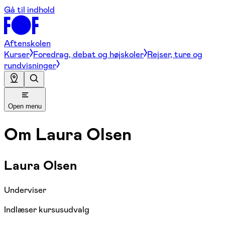
Gå til indhold
Aftenskolen
Kurser
Foredrag, debat og højskoler
Rejser, ture og
rundvisninger
Open menu
Om
Laura Olsen
Laura Olsen
Underviser
Indlæser kursusudvalg