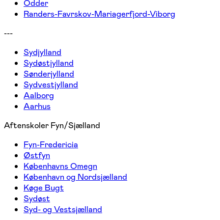
Odder
Randers-Favrskov-Mariagerfjord-Viborg
---
Sydjylland
Sydøstjylland
Sønderjylland
Sydvestjylland
Aalborg
Aarhus
Aftenskoler Fyn/Sjælland
Fyn-Fredericia
Østfyn
Københavns Omegn
København og Nordsjælland
Køge Bugt
Sydøst
Syd- og Vestsjælland