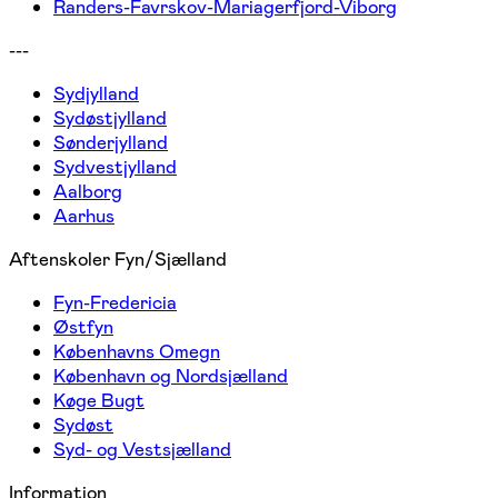
Randers-Favrskov-Mariagerfjord-Viborg
---
Sydjylland
Sydøstjylland
Sønderjylland
Sydvestjylland
Aalborg
Aarhus
Aftenskoler Fyn/Sjælland
Fyn-Fredericia
Østfyn
Københavns Omegn
København og Nordsjælland
Køge Bugt
Sydøst
Syd- og Vestsjælland
Information