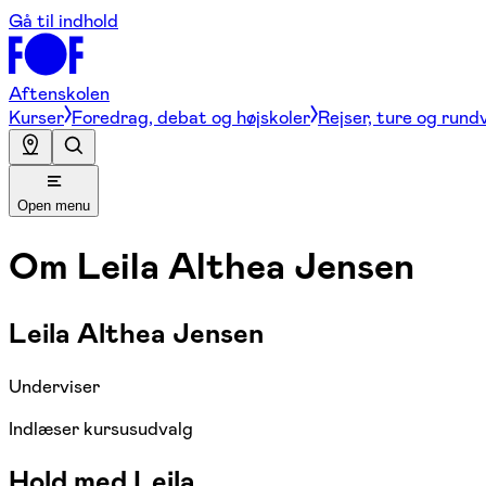
Gå til indhold
Aftenskolen
Kurser
Foredrag, debat og højskoler
Rejser, ture og rund
Open menu
Om
Leila Althea Jensen
Leila Althea Jensen
Underviser
Indlæser kursusudvalg
Hold med Leila