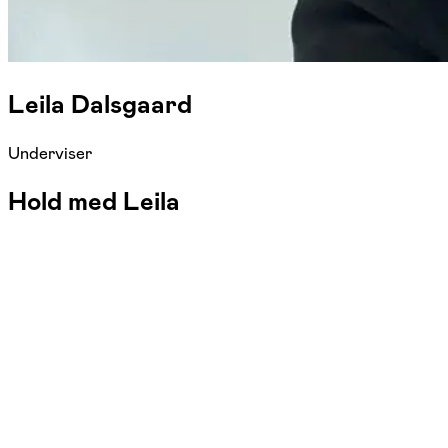
Leila Dalsgaard
Underviser
Hold med Leila
FOF Djursland
Se hold
Yoga - Hornslet