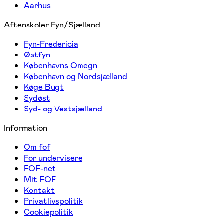
Aarhus
Aftenskoler Fyn/Sjælland
Fyn-Fredericia
Østfyn
Københavns Omegn
København og Nordsjælland
Køge Bugt
Sydøst
Syd- og Vestsjælland
Information
Om fof
For undervisere
FOF-net
Mit FOF
Kontakt
Privatlivspolitik
Cookiepolitik