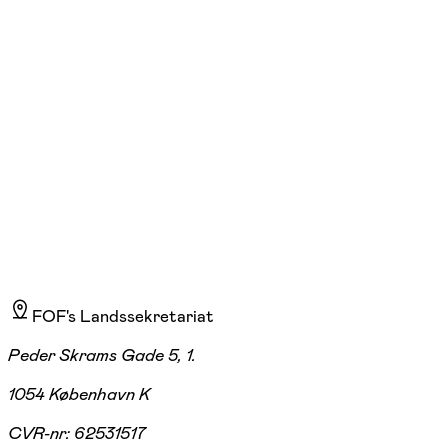
tors. 17:30 - 18:45
Start 24/09
Djurslands Bank Hornslet Arena, Hornslet
935,00 kr.
FOF's Landssekretariat
Peder Skrams Gade 5, 1.
1054 København K
CVR-nr:
62531517