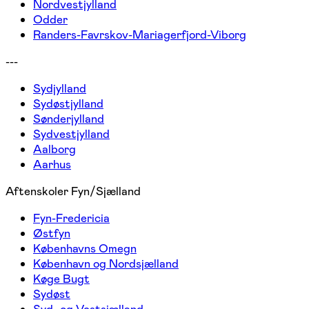
Nordvestjylland
Odder
Randers-Favrskov-Mariagerfjord-Viborg
---
Sydjylland
Sydøstjylland
Sønderjylland
Sydvestjylland
Aalborg
Aarhus
Aftenskoler Fyn/Sjælland
Fyn-Fredericia
Østfyn
Københavns Omegn
København og Nordsjælland
Køge Bugt
Sydøst