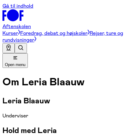
Gå til indhold
Aftenskolen
Kurser
Foredrag, debat og højskoler
Rejser, ture og
rundvisninger
Open menu
Om
Leria Blaauw
Leria Blaauw
Underviser
Hold med Leria