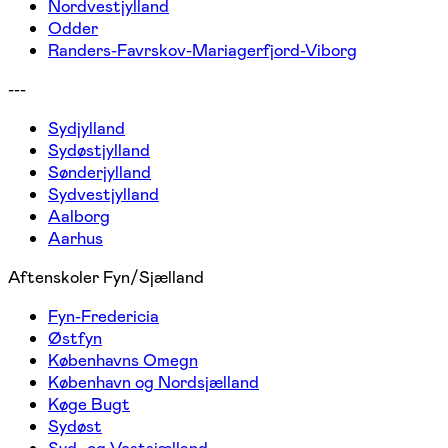
Nordvestjylland
Odder
Randers-Favrskov-Mariagerfjord-Viborg
---
Sydjylland
Sydøstjylland
Sønderjylland
Sydvestjylland
Aalborg
Aarhus
Aftenskoler Fyn/Sjælland
Fyn-Fredericia
Østfyn
Københavns Omegn
København og Nordsjælland
Køge Bugt
Sydøst