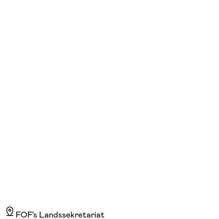
FOF København og Nordsjælland
Se hold
Russisk – niveau A1+
man. 17:00 - 18:40
Start 21/09
Skolen på Nyelandsvej, Frederiksberg, Frederiksberg
1.965,00 kr.
FOF's Landssekretariat