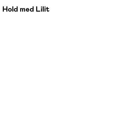
Hold med Lilit
FOF København og Nordsjælland
Se hold
Russisk – begyndere
ons. 18:30 - 20:10
Start 16/09
Skolen på Nyelandsvej, Frederiksberg, Frederiksberg
2.065,00 kr.