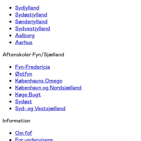
Sydjylland
Sydøstjylland
Sønderjylland
Sydvestjylland
Aalborg
Aarhus
Aftenskoler Fyn/Sjælland
Fyn-Fredericia
Østfyn
Københavns Omegn
København og Nordsjælland
Køge Bugt
Sydøst
Syd- og Vestsjælland
Information
Om fof
For undervisere