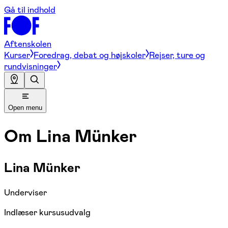
Gå til indhold
Aftenskolen
Kurser
Foredrag, debat og højskoler
Rejser, ture og
rundvisninger
Open menu
Om
Lina Münker
Lina Münker
Underviser
Indlæser kursusudvalg