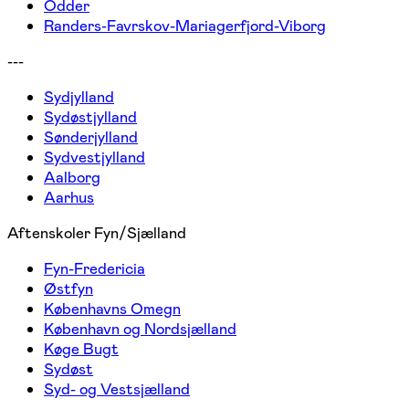
Odder
Randers-Favrskov-Mariagerfjord-Viborg
---
Sydjylland
Sydøstjylland
Sønderjylland
Sydvestjylland
Aalborg
Aarhus
Aftenskoler Fyn/Sjælland
Fyn-Fredericia
Østfyn
Københavns Omegn
København og Nordsjælland
Køge Bugt
Sydøst
Syd- og Vestsjælland