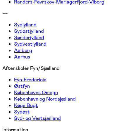
Randers-Favrskov-Mariagerfjord-Viborg
---
Sydjylland
Sydøstjylland
Sønderjylland
Sydvestjylland
Aalborg
Aarhus
Aftenskoler Fyn/Sjælland
Fyn-Fredericia
Østfyn
Københavns Omegn
København og Nordsjælland
Køge Bugt
Sydøst
Syd- og Vestsjælland
Information