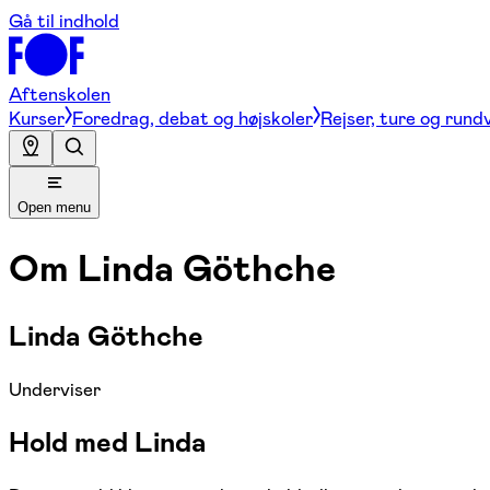
Gå til indhold
Aftenskolen
Kurser
Foredrag, debat og højskoler
Rejser, ture og rund
Open menu
Om
Linda Göthche
Linda Göthche
Underviser
Hold med Linda