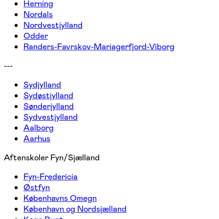
Herning
Nordals
Nordvestjylland
Odder
Randers-Favrskov-Mariagerfjord-Viborg
---
Sydjylland
Sydøstjylland
Sønderjylland
Sydvestjylland
Aalborg
Aarhus
Aftenskoler Fyn/Sjælland
Fyn-Fredericia
Østfyn
Københavns Omegn
København og Nordsjælland