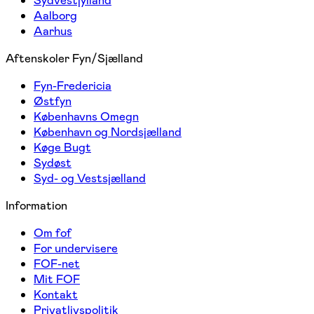
Aalborg
Aarhus
Aftenskoler Fyn/Sjælland
Fyn-Fredericia
Østfyn
Københavns Omegn
København og Nordsjælland
Køge Bugt
Sydøst
Syd- og Vestsjælland
Information
Om fof
For undervisere
FOF-net
Mit FOF
Kontakt
Privatlivspolitik