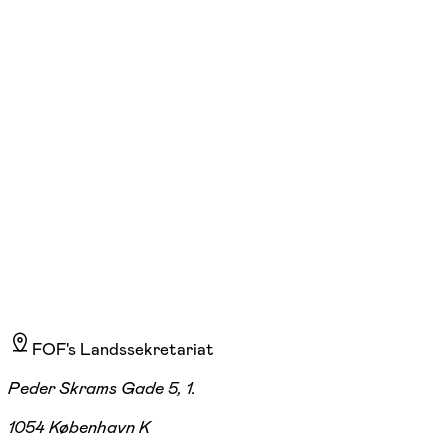
Højskole - Gratis prøvegang
ons. 17:00 - 18:30
19/08
Kalø Højskole, Rønde
Gratis
FOF's Landssekretariat
Peder Skrams Gade 5, 1.
1054 København K