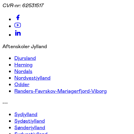
CVR-nr:
62531517
Aftenskoler Jylland
Djursland
Herning
Nordals
Nordvestjylland
Odder
Randers-Favrskov-Mariagerfjord-Viborg
---
Sydjylland
Sydøstjylland
Sønderjylland
Sydvestjylland