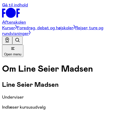
Gå til indhold
Aftenskolen
Kurser
Foredrag, debat og højskoler
Rejser, ture og
rundvisninger
Open menu
Om
Line Seier Madsen
Line Seier Madsen
Underviser
Indlæser kursusudvalg