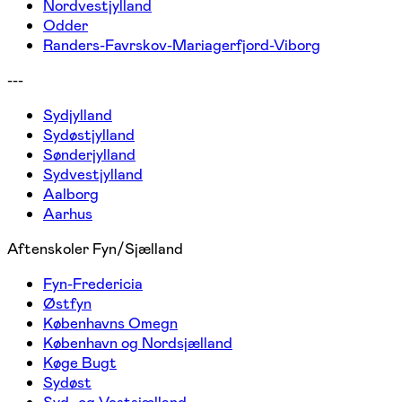
Nordvestjylland
Odder
Randers-Favrskov-Mariagerfjord-Viborg
---
Sydjylland
Sydøstjylland
Sønderjylland
Sydvestjylland
Aalborg
Aarhus
Aftenskoler Fyn/Sjælland
Fyn-Fredericia
Østfyn
Københavns Omegn
København og Nordsjælland
Køge Bugt
Sydøst