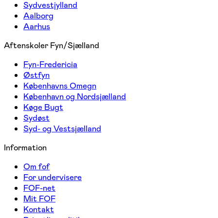
Sydvestjylland
Aalborg
Aarhus
Aftenskoler Fyn/Sjælland
Fyn-Fredericia
Østfyn
Københavns Omegn
København og Nordsjælland
Køge Bugt
Sydøst
Syd- og Vestsjælland
Information
Om fof
For undervisere
FOF-net
Mit FOF
Kontakt