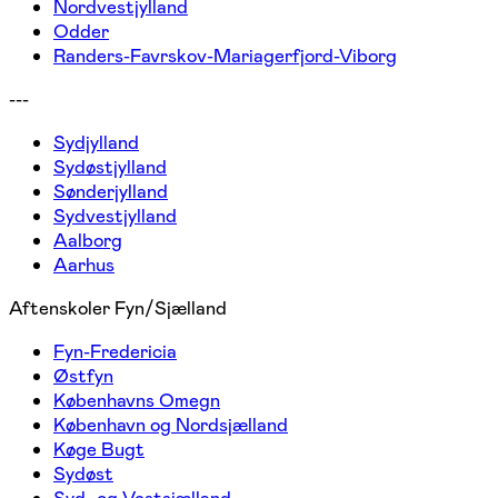
Nordvestjylland
Odder
Randers-Favrskov-Mariagerfjord-Viborg
---
Sydjylland
Sydøstjylland
Sønderjylland
Sydvestjylland
Aalborg
Aarhus
Aftenskoler Fyn/Sjælland
Fyn-Fredericia
Østfyn
Københavns Omegn
København og Nordsjælland
Køge Bugt
Sydøst