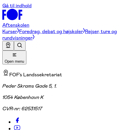
Gå til indhold
Aftenskolen
Kurser
Foredrag, debat og højskoler
Rejser, ture og
rundvisninger
Open menu
FOF's Landssekretariat
Peder Skrams Gade 5, 1.
1054 København K
CVR-nr:
62531517