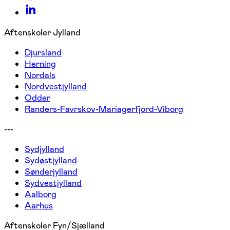
Aftenskoler Jylland
Djursland
Herning
Nordals
Nordvestjylland
Odder
Randers-Favrskov-Mariagerfjord-Viborg
---
Sydjylland
Sydøstjylland
Sønderjylland
Sydvestjylland
Aalborg
Aarhus
Aftenskoler Fyn/Sjælland