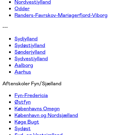
Nordvestjylland
Odder
Randers-Favrskov-Mariagerfjord-Viborg
---
Sydjylland
Sydøstjylland
Sønderjylland
Sydvestjylland
Aalborg
Aarhus
Aftenskoler Fyn/Sjælland
Fyn-Fredericia
Østfyn
Københavns Omegn
København og Nordsjælland
Køge Bugt
Sydøst