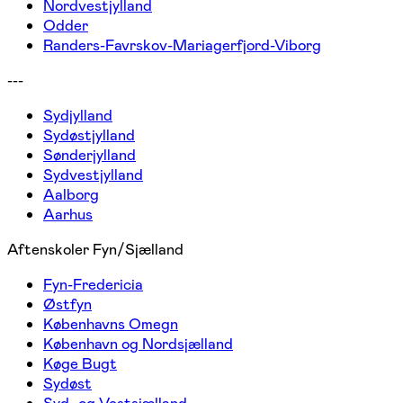
Nordvestjylland
Odder
Randers-Favrskov-Mariagerfjord-Viborg
---
Sydjylland
Sydøstjylland
Sønderjylland
Sydvestjylland
Aalborg
Aarhus
Aftenskoler Fyn/Sjælland
Fyn-Fredericia
Østfyn
Københavns Omegn
København og Nordsjælland
Køge Bugt
Sydøst