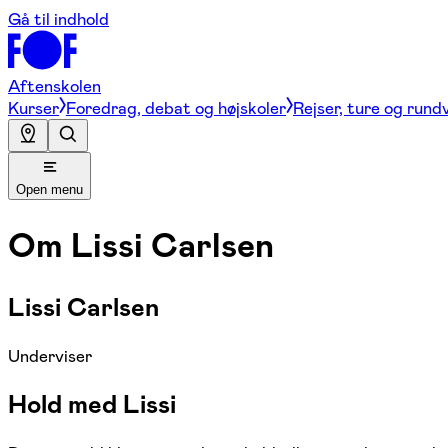
Gå til indhold
Aftenskolen
Kurser
Foredrag, debat og højskoler
Rejser, ture og rund
Open menu
Om
Lissi Carlsen
Lissi Carlsen
Underviser
Hold med Lissi