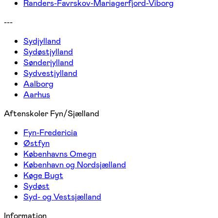
Randers-Favrskov-Mariagerfjord-Viborg
---
Sydjylland
Sydøstjylland
Sønderjylland
Sydvestjylland
Aalborg
Aarhus
Aftenskoler Fyn/Sjælland
Fyn-Fredericia
Østfyn
Københavns Omegn
København og Nordsjælland
Køge Bugt
Sydøst
Syd- og Vestsjælland
Information