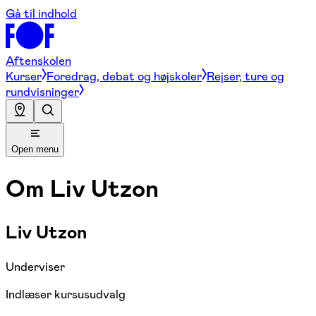
Gå til indhold
Aftenskolen
Kurser
Foredrag, debat og højskoler
Rejser, ture og
rundvisninger
Open menu
Om
Liv Utzon
Liv Utzon
Underviser
Indlæser kursusudvalg