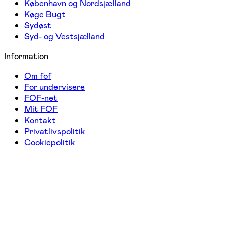
København og Nordsjælland
Køge Bugt
Sydøst
Syd- og Vestsjælland
Information
Om fof
For undervisere
FOF-net
Mit FOF
Kontakt
Privatlivspolitik
Cookiepolitik