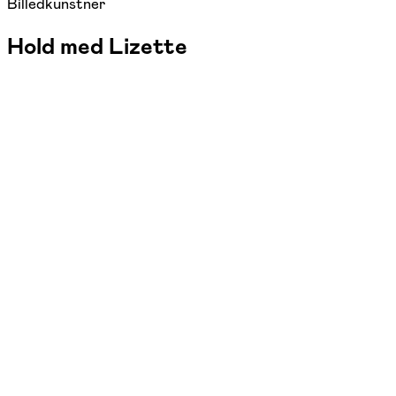
Billedkunstner
Hold med Lizette
FOF Syd- og Vestsjælland
Se hold
Maleri med akryl
ons. 14:00 - 16:45
Start 16/09
Østre Skole, Slagelse
1.540,00 kr.