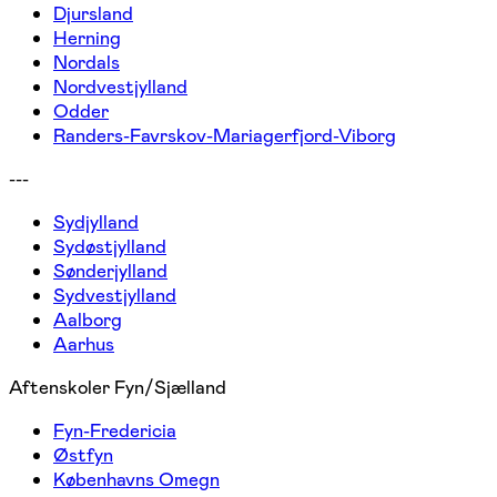
Djursland
Herning
Nordals
Nordvestjylland
Odder
Randers-Favrskov-Mariagerfjord-Viborg
---
Sydjylland
Sydøstjylland
Sønderjylland
Sydvestjylland
Aalborg
Aarhus
Aftenskoler Fyn/Sjælland
Fyn-Fredericia
Østfyn
Københavns Omegn