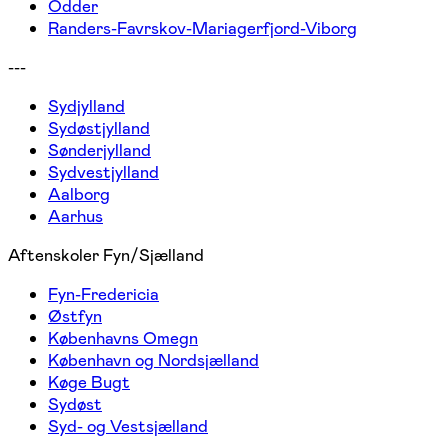
Odder
Randers-Favrskov-Mariagerfjord-Viborg
---
Sydjylland
Sydøstjylland
Sønderjylland
Sydvestjylland
Aalborg
Aarhus
Aftenskoler Fyn/Sjælland
Fyn-Fredericia
Østfyn
Københavns Omegn
København og Nordsjælland
Køge Bugt
Sydøst
Syd- og Vestsjælland