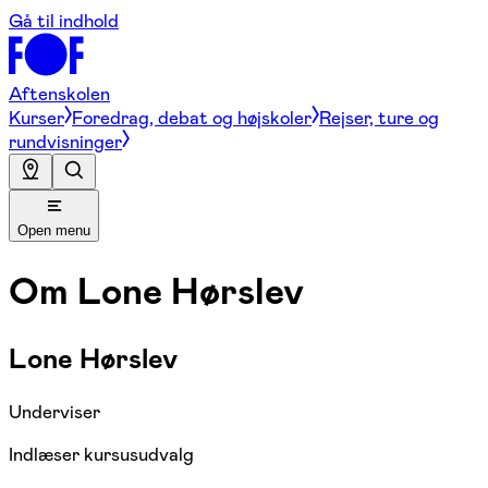
Gå til indhold
Aftenskolen
Kurser
Foredrag, debat og højskoler
Rejser, ture og
rundvisninger
Open menu
Om
Lone Hørslev
Lone Hørslev
Underviser
Indlæser kursusudvalg