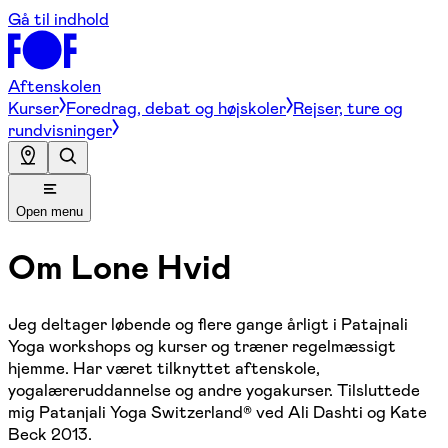
Gå til indhold
Aftenskolen
Kurser
Foredrag, debat og højskoler
Rejser, ture og
rundvisninger
Open menu
Om
Lone Hvid
Jeg deltager løbende og flere gange årligt i Patajnali
Yoga workshops og kurser og træner regelmæssigt
hjemme. Har været tilknyttet aftenskole,
yogalæreruddannelse og andre yogakurser. Tilsluttede
mig Patanjali Yoga Switzerland® ved Ali Dashti og Kate
Beck 2013.