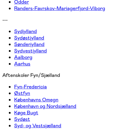
Odder
Randers-Favrskov-Mariagerfjord-Viborg
---
Sydjylland
Sydøstjylland
Sønderjylland
Sydvestjylland
Aalborg
Aarhus
Aftenskoler Fyn/Sjælland
Fyn-Fredericia
Østfyn
Københavns Omegn
København og Nordsjælland
Køge Bugt
Sydøst
Syd- og Vestsjælland