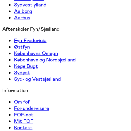
Sydvestjylland
Aalborg
Aarhus
Aftenskoler Fyn/Sjælland
Fyn-Fredericia
Østfyn
Københavns Omegn
København og Nordsjælland
Køge Bugt
Sydøst
Syd- og Vestsjælland
Information
Om fof
For undervisere
FOF-net
Mit FOF
Kontakt