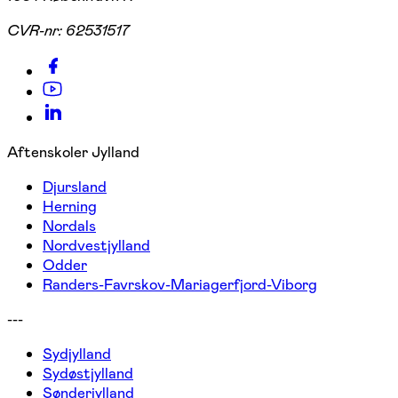
CVR-nr:
62531517
Aftenskoler Jylland
Djursland
Herning
Nordals
Nordvestjylland
Odder
Randers-Favrskov-Mariagerfjord-Viborg
---
Sydjylland
Sydøstjylland
Sønderjylland