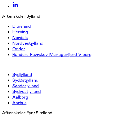
Aftenskoler Jylland
Djursland
Herning
Nordals
Nordvestjylland
Odder
Randers-Favrskov-Mariagerfjord-Viborg
---
Sydjylland
Sydøstjylland
Sønderjylland
Sydvestjylland
Aalborg
Aarhus
Aftenskoler Fyn/Sjælland