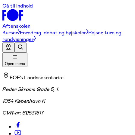
Gå til indhold
Aftenskolen
Kurser
Foredrag, debat og højskoler
Rejser, ture og
rundvisninger
Open menu
FOF's Landssekretariat
Peder Skrams Gade 5, 1.
1054 København K
CVR-nr:
62531517