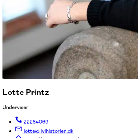
Lotte Printz
Underviser
22284069
lotte@livihistorien.dk