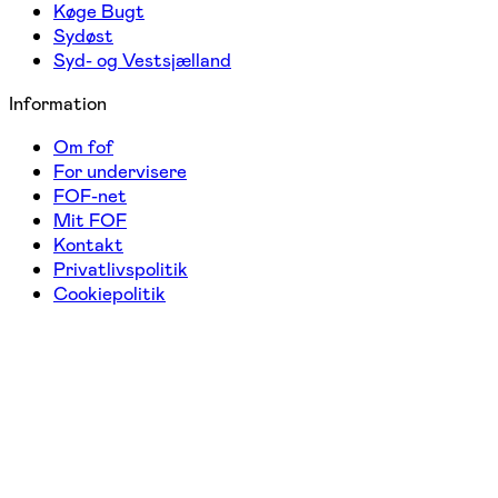
Køge Bugt
Sydøst
Syd- og Vestsjælland
Information
Om fof
For undervisere
FOF-net
Mit FOF
Kontakt
Privatlivspolitik
Cookiepolitik