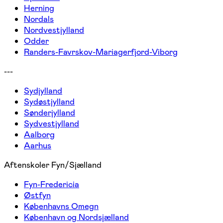
Herning
Nordals
Nordvestjylland
Odder
Randers-Favrskov-Mariagerfjord-Viborg
---
Sydjylland
Sydøstjylland
Sønderjylland
Sydvestjylland
Aalborg
Aarhus
Aftenskoler Fyn/Sjælland
Fyn-Fredericia
Østfyn
Københavns Omegn
København og Nordsjælland