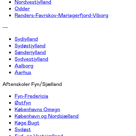
Nordvestjylland
Odder
Randers-Favrskov-Mariagerfjord-Viborg
---
Sydjylland
Sydøstjylland
Sønderjylland
Sydvestjylland
Aalborg
Aarhus
Aftenskoler Fyn/Sjælland
Fyn-Fredericia
Østfyn
Københavns Omegn
København og Nordsjælland
Køge Bugt
Sydøst