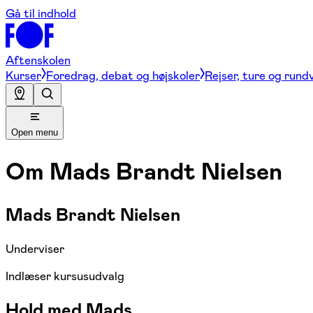
Gå til indhold
Aftenskolen
Kurser
Foredrag, debat og højskoler
Rejser, ture og rund
Open menu
Om
Mads Brandt Nielsen
Mads Brandt Nielsen
Underviser
Indlæser kursusudvalg
Hold med Mads