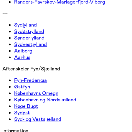
Randers-Favrskov-Mariagerfjord-Viborg
---
Sydjylland
Sydøstjylland
Sønderjylland
Sydvestjylland
Aalborg
Aarhus
Aftenskoler Fyn/Sjælland
Fyn-Fredericia
Østfyn
Københavns Omegn
København og Nordsjælland
Køge Bugt
Sydøst
Syd- og Vestsjælland
Information