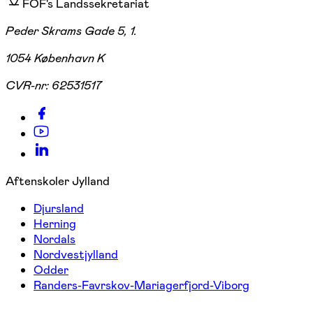
FOF's Landssekretariat
Peder Skrams Gade 5, 1.
1054 København K
CVR-nr:
62531517
Aftenskoler Jylland
Djursland
Herning
Nordals
Nordvestjylland
Odder
Randers-Favrskov-Mariagerfjord-Viborg
---