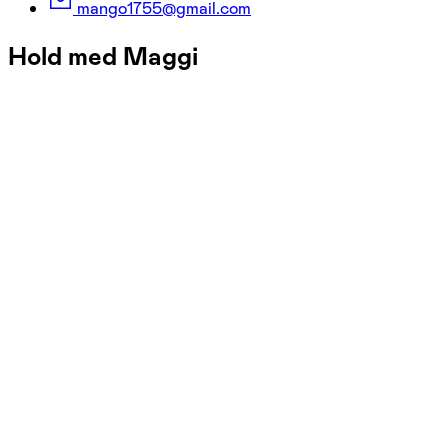
mango1755@gmail.com
Hold med Maggi
FOF København og Nordsjælland
Se hold
Aqua-jogging og vandgymnastik –
hensyntagende
tirs. 11:45 - 12:30
Start 25/08
Kastrup Svømmehal, Kastrup