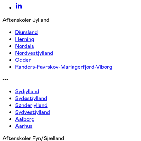
Aftenskoler Jylland
Djursland
Herning
Nordals
Nordvestjylland
Odder
Randers-Favrskov-Mariagerfjord-Viborg
---
Sydjylland
Sydøstjylland
Sønderjylland
Sydvestjylland
Aalborg
Aarhus
Aftenskoler Fyn/Sjælland