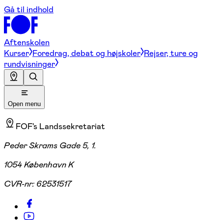
Gå til indhold
Aftenskolen
Kurser
Foredrag, debat og højskoler
Rejser, ture og
rundvisninger
Open menu
FOF's Landssekretariat
Peder Skrams Gade 5, 1.
1054 København K
CVR-nr:
62531517