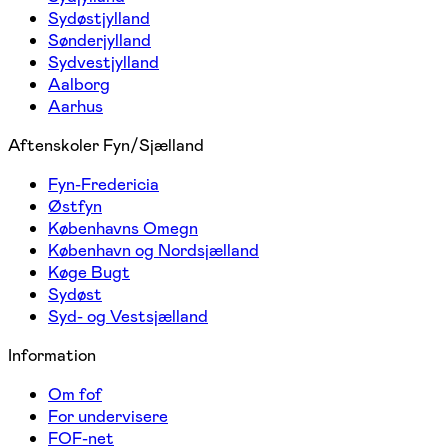
Sydøstjylland
Sønderjylland
Sydvestjylland
Aalborg
Aarhus
Aftenskoler Fyn/Sjælland
Fyn-Fredericia
Østfyn
Københavns Omegn
København og Nordsjælland
Køge Bugt
Sydøst
Syd- og Vestsjælland
Information
Om fof
For undervisere
FOF-net