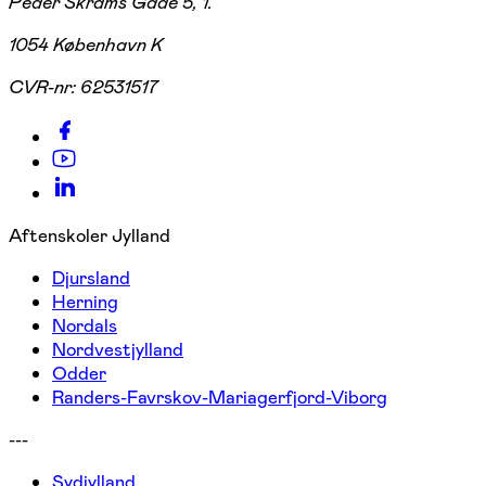
Peder Skrams Gade 5, 1.
1054 København K
CVR-nr:
62531517
Aftenskoler Jylland
Djursland
Herning
Nordals
Nordvestjylland
Odder
Randers-Favrskov-Mariagerfjord-Viborg
---
Sydjylland