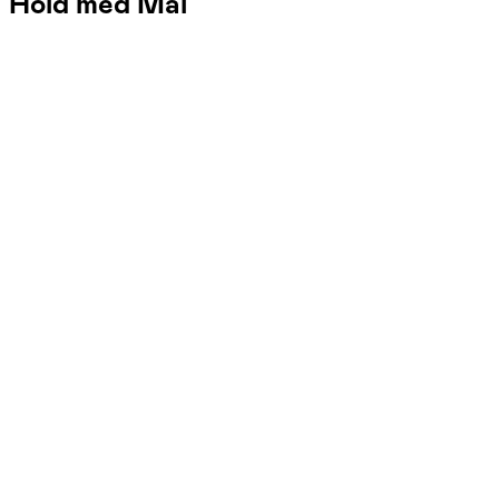
Hold med Mai
FOF Randers-Favrskov-Mariagerfjord-Viborg
Se hold
Yoga for let øvede seniorer
man. 09:00 - 10:30
Start 31/08
FOF Randers, Randers C
1.560,00 kr.