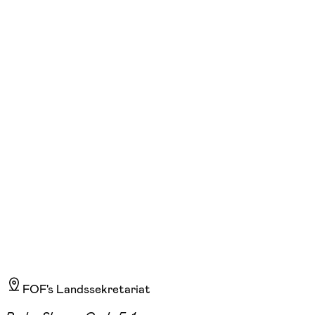
FOF Randers-Favrskov-Mariagerfjord-Viborg
Se hold
Yoga mod stress
man. 11:00 - 13:00
Start 31/08
FOF Randers, Randers C
775,00 kr.
FOF's Landssekretariat