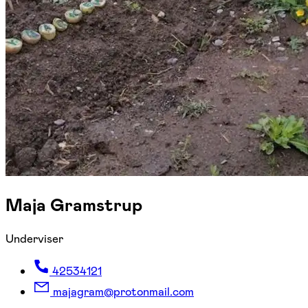
Maja Gramstrup
Underviser
42534121
majagram@protonmail.com