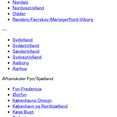
Nordals
Nordvestjylland
Odder
Randers-Favrskov-Mariagerfjord-Viborg
---
Sydjylland
Sydøstjylland
Sønderjylland
Sydvestjylland
Aalborg
Aarhus
Aftenskoler Fyn/Sjælland
Fyn-Fredericia
Østfyn
Københavns Omegn
København og Nordsjælland
Køge Bugt