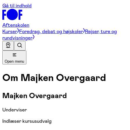
Gå til indhold
Aftenskolen
Kurser
Foredrag, debat og højskoler
Rejser, ture og
rundvisninger
Open menu
Om
Majken Overgaard
Majken Overgaard
Underviser
Indlæser kursusudvalg