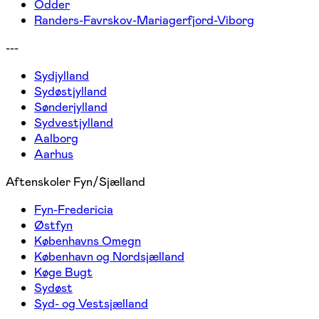
Odder
Randers-Favrskov-Mariagerfjord-Viborg
---
Sydjylland
Sydøstjylland
Sønderjylland
Sydvestjylland
Aalborg
Aarhus
Aftenskoler Fyn/Sjælland
Fyn-Fredericia
Østfyn
Københavns Omegn
København og Nordsjælland
Køge Bugt
Sydøst
Syd- og Vestsjælland