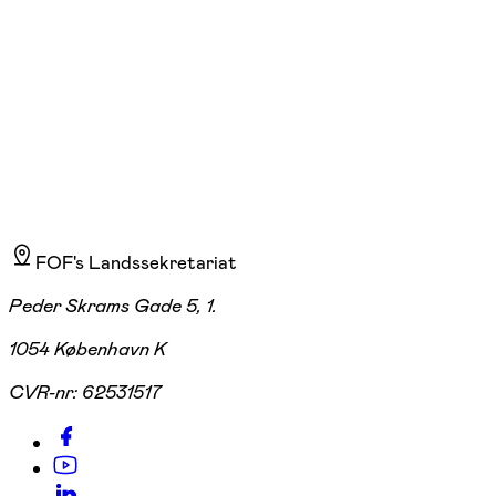
Græstedgård, Ølstykke
2.800,00 kr.
FOF's Landssekretariat
Peder Skrams Gade 5, 1.
1054 København K
CVR-nr:
62531517