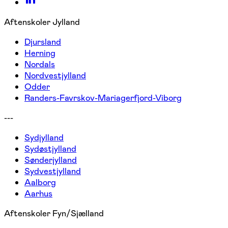
Aftenskoler Jylland
Djursland
Herning
Nordals
Nordvestjylland
Odder
Randers-Favrskov-Mariagerfjord-Viborg
---
Sydjylland
Sydøstjylland
Sønderjylland
Sydvestjylland
Aalborg
Aarhus
Aftenskoler Fyn/Sjælland