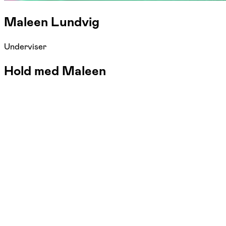
Maleen Lundvig
Underviser
Hold med Maleen
FOF Køge Bugt
Se hold
Hensyntagende Hatha Yoga
fre. 08:30 - 10:00
Start 04/09