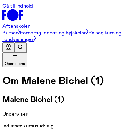
Gå til indhold
Aftenskolen
Kurser
Foredrag, debat og højskoler
Rejser, ture og
rundvisninger
Open menu
Om
Malene Bichel (1)
Malene Bichel (1)
Underviser
Indlæser kursusudvalg