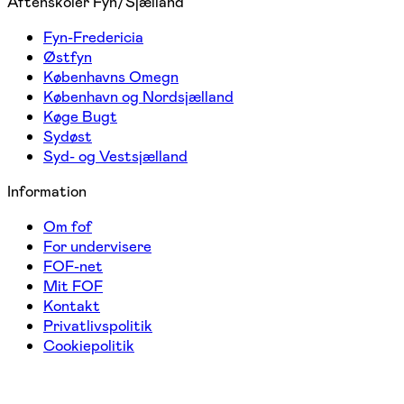
Aftenskoler Fyn/Sjælland
Fyn-Fredericia
Østfyn
Københavns Omegn
København og Nordsjælland
Køge Bugt
Sydøst
Syd- og Vestsjælland
Information
Om fof
For undervisere
FOF-net
Mit FOF
Kontakt
Privatlivspolitik
Cookiepolitik