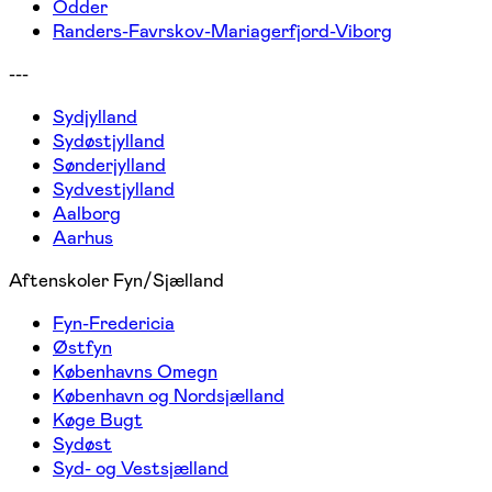
Odder
Randers-Favrskov-Mariagerfjord-Viborg
---
Sydjylland
Sydøstjylland
Sønderjylland
Sydvestjylland
Aalborg
Aarhus
Aftenskoler Fyn/Sjælland
Fyn-Fredericia
Østfyn
Københavns Omegn
København og Nordsjælland
Køge Bugt
Sydøst
Syd- og Vestsjælland