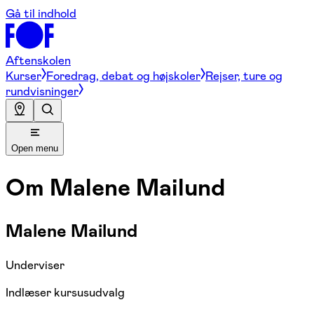
Gå til indhold
Aftenskolen
Kurser
Foredrag, debat og højskoler
Rejser, ture og
rundvisninger
Open menu
Om
Malene Mailund
Malene Mailund
Underviser
Indlæser kursusudvalg